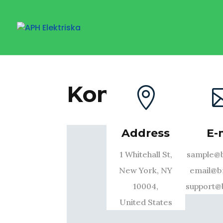
Kontakt 4 ko

Address
E-
1 Whitehall St,
sample@
New York, NY
email@b
10004,
support@
United States