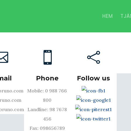
HEM
TJÄ
lumer



mail
Phone
Follow us
bruno.com
Mobile: 0 988 766
runo.com
800
bruno.com
Landline: 98 7678
456
Fax: 098656789